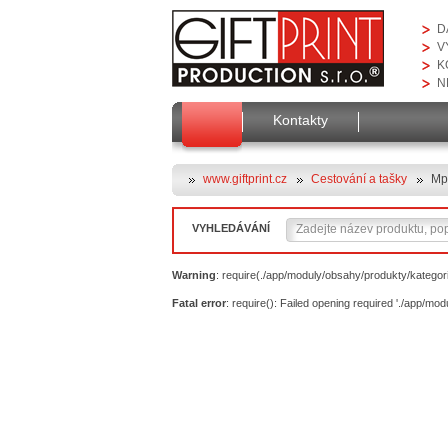
D
V
K
N
Kontakty
www.giftprint.cz
Cestování a tašky
Mp
VYHLEDÁVÁNÍ
Warning
: require(./app/moduly/obsahy/produkty/kategorie
Fatal error
: require(): Failed opening required './app/mo