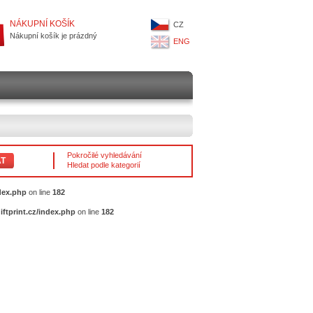
NÁKUPNÍ KOŠÍK
CZ
Nákupní košík je prázdný
ENG
Pokročilé vyhledávání
T
Hledat podle kategorií
ndex.php
on line
182
iftprint.cz/index.php
on line
182