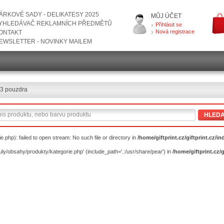
ÁRKOVÉ SADY - DELIKATESY 2025
MŮJ ÚČET
YHLEDÁVAČ REKLAMNÍCH PŘEDMĚTŮ
Přihlásit se
Nová registrace
ONTAKT
EWSLETTER - NOVINKY MAILEM
3 pouzdra
HLEDA
.php): failed to open stream: No such file or directory in
/home/giftprint.cz/giftprint.cz/i
duly/obsahy/produkty/kategorie.php' (include_path='.:/usr/share/pear') in
/home/giftprint.cz/g