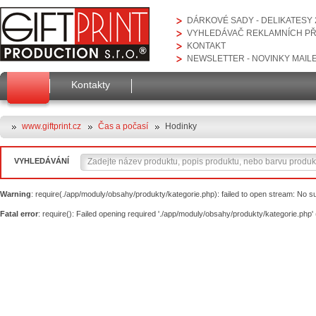
DÁRKOVÉ SADY - DELIKATESY 
VYHLEDÁVAČ REKLAMNÍCH P
KONTAKT
NEWSLETTER - NOVINKY MAIL
Kontakty
www.giftprint.cz
Čas a počasí
Hodinky
VYHLEDÁVÁNÍ
Warning
: require(./app/moduly/obsahy/produkty/kategorie.php): failed to open stream: No suc
Fatal error
: require(): Failed opening required './app/moduly/obsahy/produkty/kategorie.php' 