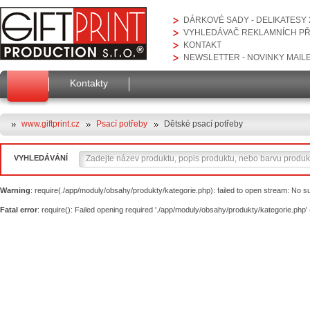
DÁRKOVÉ SADY - DELIKATESY 
VYHLEDÁVAČ REKLAMNÍCH P
KONTAKT
NEWSLETTER - NOVINKY MAIL
Kontakty
www.giftprint.cz
Psací potřeby
Dětské psací potřeby
VYHLEDÁVÁNÍ
Warning
: require(./app/moduly/obsahy/produkty/kategorie.php): failed to open stream: No suc
Fatal error
: require(): Failed opening required './app/moduly/obsahy/produkty/kategorie.php' 