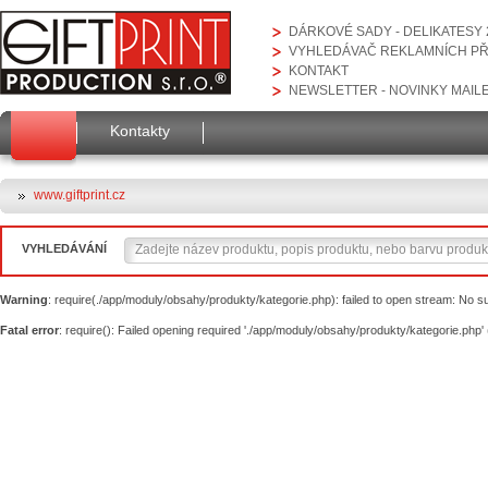
DÁRKOVÉ SADY - DELIKATESY 
VYHLEDÁVAČ REKLAMNÍCH P
KONTAKT
NEWSLETTER - NOVINKY MAIL
Kontakty
www.giftprint.cz
VYHLEDÁVÁNÍ
Warning
: require(./app/moduly/obsahy/produkty/kategorie.php): failed to open stream: No suc
Fatal error
: require(): Failed opening required './app/moduly/obsahy/produkty/kategorie.php' 